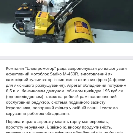
Компанія "Електромотор" рада запропонувати до вашої уваги
ефективний мотоблок Sadko M-450R, виготовлений як
самохідний культиватор із системою активних фрез (4 фрези
для якіснішого розпушування). Агрегат обладнаний потужним
6,5 к. с. бензиновим двигуном, об'ємом циліндра 196 куб.см.
(одноциліндровим), також на робочій рамі встановлений
обслуговний редуктор, система подвійного захисту
іскрогасника, повітряний фільтр у олійній ванні, і система
керування роботою обладнання.
Переваги цього агрегату містять гарну маневровість,
простоту керування, і, звісно ж, високу продуктивність,
виражену у швидкому та якісному обробленні різних ґрунтів