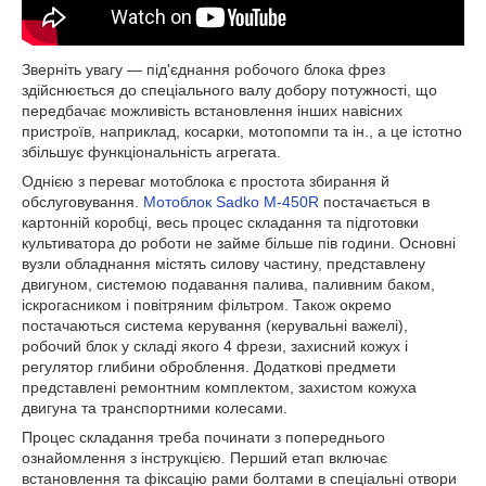
Зверніть увагу — під'єднання робочого блока фрез
здійснюється до спеціального валу добору потужності, що
передбачає можливість встановлення інших навісних
пристроїв, наприклад, косарки, мотопомпи та ін., а це істотно
збільшує функціональність агрегата.
Однією з переваг мотоблока є простота збирання й
обслуговування.
Мотоблок Sadko M-450R
постачається в
картонній коробці, весь процес складання та підготовки
культиватора до роботи не займе більше пів години. Основні
вузли обладнання містять силову частину, представлену
двигуном, системою подавання палива, паливним баком,
іскрогасником і повітряним фільтром. Також окремо
постачаються система керування (керувальні важелі),
робочий блок у складі якого 4 фрези, захисний кожух і
регулятор глибини оброблення. Додаткові предмети
представлені ремонтним комплектом, захистом кожуха
двигуна та транспортними колесами.
Процес складання треба починати з попереднього
ознайомлення з інструкцією. Перший етап включає
встановлення та фіксацію рами болтами в спеціальні отвори