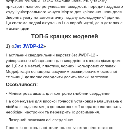
потрібної глибини. Також важливо наявність у такому
пристрої плавного регулювання швидкості, передачі заднього
ходу і універсального конуса Морзе для кріплення шпинделя.
Зверніть увагу на автоматичну подачу охолоджуючої рідини.
Ця система подачі актуальна і на виробництві, де в деталях є
масивні діри.
ТОП-5 кращих моделей
1)
«
Jet JWDP-12
»
Настільний свердлильний верстат Jet JWDP-12 -
універсальне обладнання для свердління отворів діаметром
до 1,6 см в металі, пластику, чорних і кольорових сплавах.
Модифікація оснащена висувним розширювачем основної
стільниці, дозволяє свердлити досить великі заготовки.
Особливості:
· Міліметрова шкала для контролю глибини свердління
На обмежувачі для високої точності установки налаштувань є
лінійка з поділом мм, з допомогою якої оператор встановить
необхідні настройки та перевірить їх дотримання.
· Лазерний покажчик осі свердління
Проекція центральної точки полегшує етап підготовки до