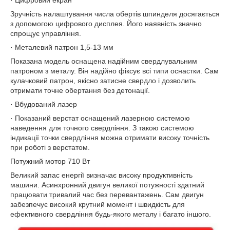
· Цифровий екран
Зручність налаштування числа обертів шпинделя досягається
з допомогою цифрового дисплея. Його наявність значно
спрощує управління.
· Металевий патрон 1,5-13 мм
Показана модель оснащена надійним свердлувальним
патроном з металу. Він надійно фіксує всі типи оснастки. Сам
кулачковий патрон, якісно затисне свердло і дозволить
отримати точне обертання без детонації.
· Вбудований лазер
· Показаний верстат оснащений лазерною системою
наведення для точного свердління. З такою системою
індикації точки свердління можна отримати високу точність
при роботі з верстатом.
Потужний мотор 710 Вт
Великий запас енергії визначає високу продуктивність
машини. Асинхронний двигун великої потужності здатний
працювати тривалий час без перевантажень. Сам двигун
забезпечує високий крутний момент і швидкість для
ефективного свердління будь-якого металу і багато іншого.