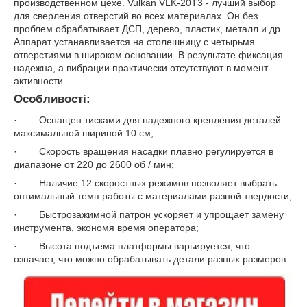
производственном цехе. Vulkan VLK-20T3 - лучший выбор
для сверления отверстий во всех материалах. Он без
проблем обрабатывает ДСП, дерево, пластик, металл и др.
Аппарат устанавливается на столешницу с четырьмя
отверстиями в широком основании. В результате фиксация
надежна, а вибрации практически отсутствуют в момент
активности.
Особливості:
· Оснащен тисками для надежного крепления деталей
максимальной шириной 10 см;
· Скорость вращения насадки плавно регулируется в
диапазоне от 220 до 2600 об / мин;
· Наличие 12 скоростных режимов позволяет выбрать
оптимальный темп работы с материалами разной твердости;
· Быстрозажимной патрон ускоряет и упрощает замену
инструмента, экономя время оператора;
· Высота подъема платформы варьируется, что
означает, что можно обрабатывать детали разных размеров.