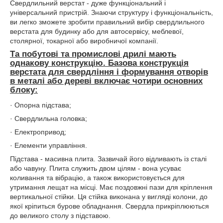
Свердлильний верстат - дуже функціональний і
універсальний пристрій. Знаючи структуру і функціональність,
ви легко зможете зробити правильний вибір свердлильного
верстата для будинку або для автосервісу, меблевої,
столярної, токарної або виробничої компанії.
Та побутові та промислові дрилі мають
однакову конструкцію. Базова конструкція
верстата для свердління і формування отворів
в металі або дереві включає чотири основних
блоку:
· Опорна підстава;
· Свердлильна головка;
· Електропривод;
· Елементи управління.
Підстава - масивна плита. Зазвичай його відливають із сталі
або чавуну. Плита служить двом цілям - вона усуває
коливання та вібрацію, а також використовується для
утримання лещат на місці. Має поздовжні пази для кріплення
вертикальної стійки. Ця стійка виконана у вигляді колони, до
якої кріпиться бурове обладнання. Свердла прикріплюються
до великого столу з підставою.