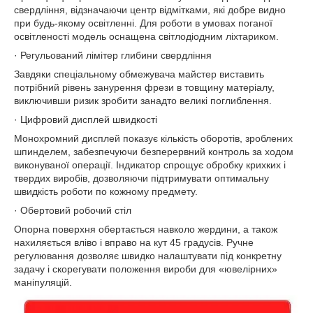
свердління, відзначаючи центр відмітками, які добре видно
при будь-якому освітленні. Для роботи в умовах поганої
освітленості модель оснащена світлодіодним ліхтариком.
· Регульований лімітер глибини свердління
Завдяки спеціальному обмежувача майстер виставить
потрібний рівень занурення фрези в товщину матеріалу,
виключивши ризик зробити занадто великі поглиблення.
· Цифровий дисплей швидкості
Монохромний дисплей показує кількість оборотів, зроблених
шпинделем, забезпечуючи безперервний контроль за ходом
виконуваної операції. Індикатор спрощує обробку крихких і
твердих виробів, дозволяючи підтримувати оптимальну
швидкість роботи по кожному предмету.
· Обертовий робочий стіл
Опорна поверхня обертається навколо жердини, а також
нахиляється вліво і вправо на кут 45 градусів. Ручне
регулювання дозволяє швидко налаштувати під конкретну
задачу і скорегувати положення вироби для «ювелірних»
маніпуляцій.