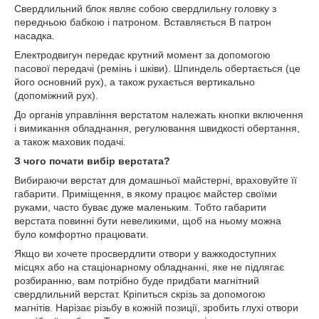
Свердлильний блок являє собою свердлильну головку з
передньою бабкою і патроном. Вставляється В патрон
насадка.
Електродвигун передає крутний момент за допомогою
пасової передачі (ремінь і шківи). Шпиндель обертається (це
його основний рух), а також рухається вертикально
(допоміжний рух).
До органів управління верстатом належать кнопки включення
і вимикання обладнання, регулювання швидкості обертання,
а також маховик подачі.
З чого почати вибір верстата?
Вибираючи верстат для домашньої майстерні, враховуйте її
габарити. Приміщення, в якому працює майстер своїми
руками, часто буває дуже маленьким. Тобто габарити
верстата повинні бути невеликими, щоб на ньому можна
було комфортно працювати.
Якщо ви хочете просвердлити отвори у важкодоступних
місцях або на стаціонарному обладнанні, яке не підлягає
розбиранню, вам потрібно буде придбати магнітний
свердлильний верстат. Кріпиться скрізь за допомогою
магнітів. Нарізає різьбу в кожній позиції, зробить глухі отвори