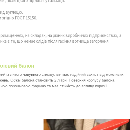
, після цього підлягає утилізації.
сид вуглецю.
 згідно ГОСТ 15150.
риміщеннях, на складах, на різних виробничих підприємствах, а
а є те, що немає слідів після гасіння вогнища загоряння.
алевий балон
ий із литого чавунного сплаву, він має надійний захист від можливих
ень. Об'єм балона становить 2 літри. Поверхня корпусу балона
ною порошковою фарбою та має стійкість до впливу корозії.