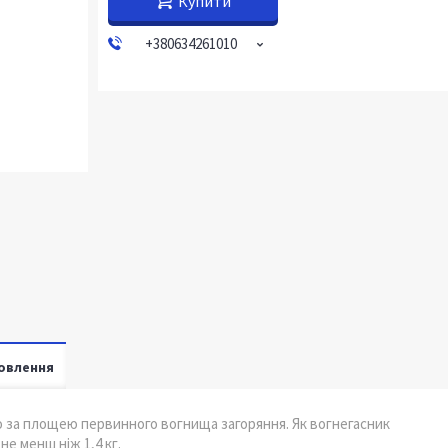
Купити
+380634261010
овлення
 за площею первинного вогнища загоряння. Як вогнегасник
е менш ніж 1,4 кг.