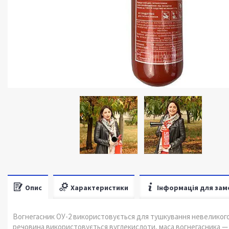
Опис
Характеристики
Інформація для зам
Вогнегасник ОУ-2 використовується для тушкування невеликого
речовина використовується вуглекислоти, маса вогнегасника — н