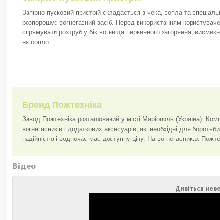
Запірно-пусковий пристрій складається з чека, сопла та спеціаль
розпорошує вогнегасний засіб. Перед використанням користуваче
спрямувати розтруб у бік вогнища первинного загоряння, висмикн
на сопло.
Бренд Пожтехніка
Завод Пожтехніка розташований у місті Маріополь (Україна). Комп
вогнегасників і додаткових аксесуарів, які необхідні для бороть
надійністю і водночас має доступну ціну. На вогнегасниках Пожте
Відео
Дивіться неве