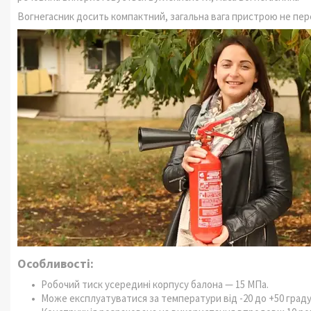
Вогнегасник досить компактний, загальна вага пристрою не пере
Особливості:
Робочий тиск усередині корпусу балона — 15 МПа.
Може експлуатуватися за температури від -20 до +50 градус