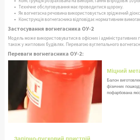
Конструкція розрахована на використання впродовж 10 років
Технічне обслуговування має проводитися щороку.
Як вогнегасна речовина використовується зріджений діок
Конструкція вогнегасника відповідає нормативним вимогам
Застосування вогнегасника ОУ-2
Модель може використовуватися в офісних і адміністративних п
також у житлових будівлях. Перевагою вуглепального вогнегасник
Переваги вогнегасника ОУ-2:
Міцний мет
Балон виготовлен
фізичних пошкодж
пофарбована якіс
Запірно-пусковий пристрій