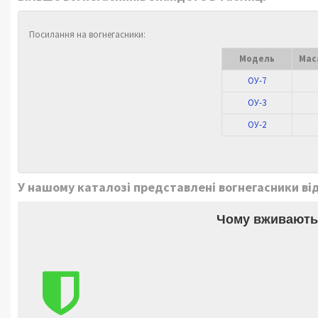
Посилання на вогнегасники:
Модель
Мас
ОУ-7
ОУ-3
ОУ-2
У нашому каталозі представлені вогнегасники від 
Чому вживають