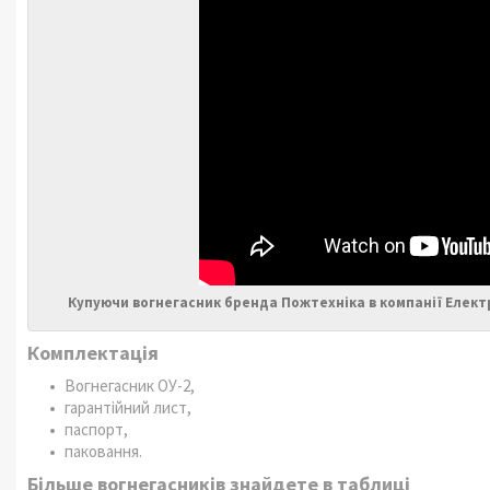
Купуючи вогнегасник бренда Пожтехніка в компанії Елект
Комплектація
Вогнегасник ОУ-2,
гарантійний лист,
паспорт,
паковання.
Більше вогнегасників знайдете в таблиці