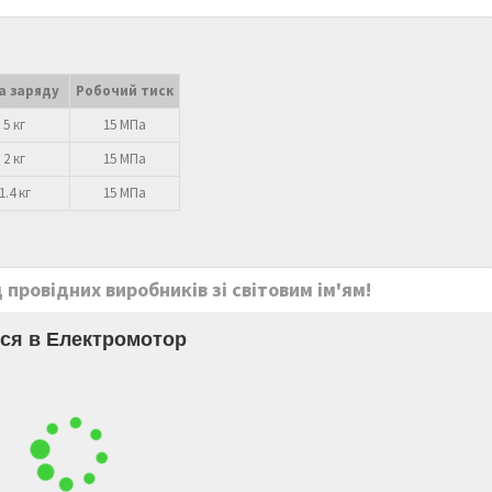
а заряду
Робочий тиск
5 кг
15 МПа
2 кг
15 МПа
1.4 кг
15 МПа
провідних виробників зі світовим ім'ям!
ся в Електромотор