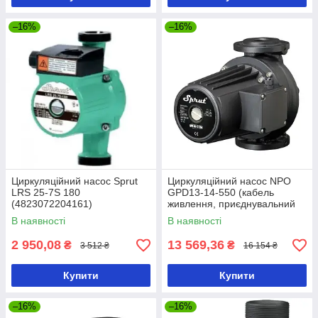
–16%
–16%
Циркуляційний насос Sprut
Циркуляційний насос NPO
LRS 25-7S 180
GPD13-14-550 (кабель
(4823072204161)
живлення, приєднувальний
комплект) — 4823121301964
В наявності
В наявності
2 950,08
13 569,36
₴
₴
3 512 ₴
16 154 ₴
Купити
Купити
–16%
–16%