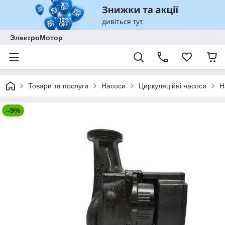
ЭлектроМотор
Товари та послуги
Насоси
Циркуляційні насоси
Н
–9%