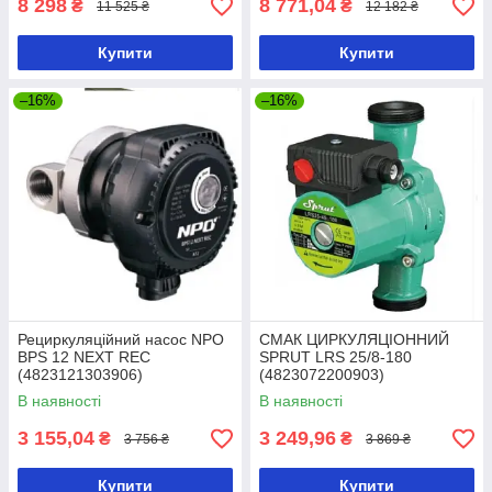
8 298
8 771,04
₴
₴
11 525 ₴
12 182 ₴
Купити
Купити
–16%
–16%
Рециркуляційний насос NPO
СМАК ЦИРКУЛЯЦІОННИЙ
BPS 12 NEXT REC
SPRUT LRS 25/8-180
(4823121303906)
(4823072200903)
В наявності
В наявності
3 155,04
3 249,96
₴
₴
3 756 ₴
3 869 ₴
Купити
Купити