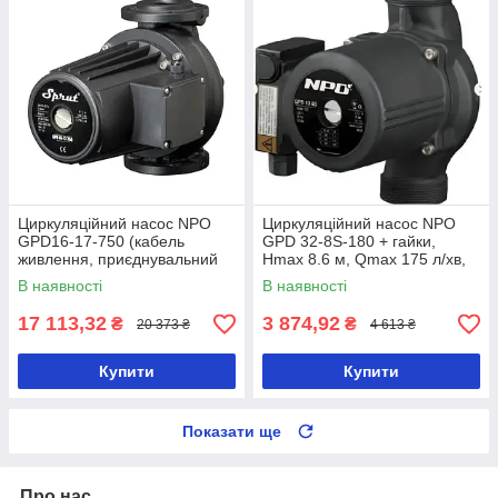
Циркуляційний насос NPO
Циркуляційний насос NPO
GPD16-17-750 (кабель
GPD 32-8S-180 + гайки,
живлення, приєднувальний
Hmax 8.6 м, Qmax 175 л/хв,
комплект) — 4823121301971
280 Вт (4823121302640)
В наявності
В наявності
17 113,32
3 874,92
₴
₴
20 373 ₴
4 613 ₴
Купити
Купити
Показати ще
Про нас