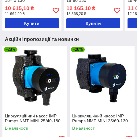
15-40 130
15-60 130
25-4
10 615,10
12 165,10
11 
₴
₴
11 664,90 ₴
13 368,20 ₴
12 18
Купити
Купити
Акційні пропозиції та новинки
–28%
–28%
Циркуляційний насос IMP
Циркуляційний насос IMP
Pumps NMT MINI 25/40-180
Pumps NMT MINI 25/60-130
В наявності
В наявності