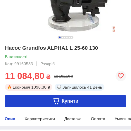
Насос Grundfos ALPHA1 L 25-60 130
В наявності
Код: 99160583
Роздріб
11 084,80
₴
12 181,10 ₴
Економія
1096.30 ₴
Залишилось
41 день
Купити
Опис
Характеристики
Доставка
Оплата
Умови п