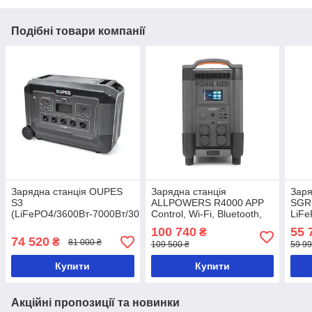
Подібні товари компанії
Зарядна станція OUPES
Зарядна станція
Заря
S3
ALLPOWERS R4000 APP
SGR
(LiFePO4/3600Вт-7000Вт/3072Wh)
Control, Wi-Fi, Bluetooth,
LiF
4000W, 3456Wh LiFePO4
100 740
55 
₴
3500Cycles, MPPT 3000w
74 520
₴
81 000 ₴
109 500 ₴
59 99
max
Купити
Купити
Акційні пропозиції та новинки