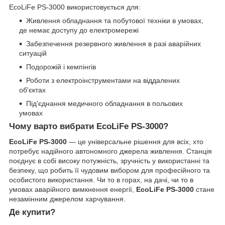
EcoLiFe PS-3000 використовується для:
Живлення обладнання та побутової техніки в умовах,
де немає доступу до електромережі
Забезпечення резервного живлення в разі аварійних
ситуацій
Подорожій і кемпінгів
Роботи з електроінструментами на віддалених
об'єктах
Під'єднання медичного обладнання в польових
умовах
Чому варто вибрати EcoLiFe PS-3000?
EcoLiFe PS-3000
— це універсальне рішення для всіх, хто
потребує надійного автономного джерела живлення. Станція
поєднує в собі високу потужність, зручність у використанні та
безпеку, що робить її чудовим вибором для професійного та
особистого використання. Чи то в горах, на дачі, чи то в
умовах аварійного вимкнення енергії,
EcoLiFe PS-3000
стане
незамінним джерелом харчування.
Де купити?