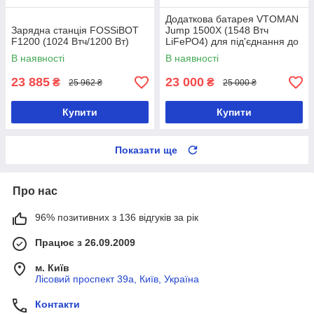
Додаткова батарея VTOMAN
Зарядна станція FOSSiBOT
Jump 1500X (1548 Втч
F1200 (1024 Втч/1200 Вт)
LiFePO4) для під'єднання до
портативних електростанцій
В наявності
В наявності
Jump1500X/Jump2200
23 885
23 000
₴
₴
25 962 ₴
25 000 ₴
Купити
Купити
Показати ще
Про нас
96% позитивних з 136 відгуків за рік
Працює з 26.09.2009
м. Київ
Лісовий проспект 39а, Київ, Україна
Контакти