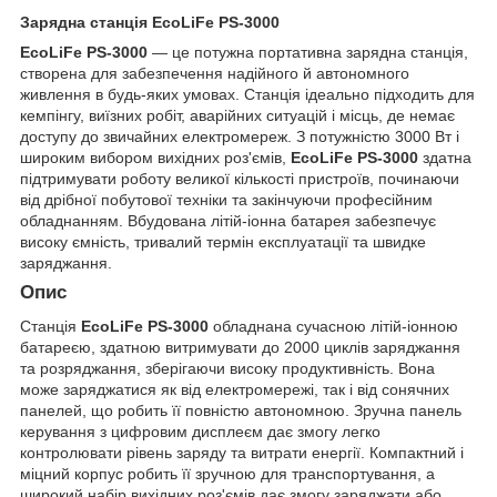
Зарядна станція EcoLiFe PS-3000
EcoLiFe PS-3000
— це потужна портативна зарядна станція,
створена для забезпечення надійного й автономного
живлення в будь-яких умовах. Станція ідеально підходить для
кемпінгу, виїзних робіт, аварійних ситуацій і місць, де немає
доступу до звичайних електромереж. З потужністю 3000 Вт і
широким вибором вихідних роз'ємів,
EcoLiFe PS-3000
здатна
підтримувати роботу великої кількості пристроїв, починаючи
від дрібної побутової техніки та закінчуючи професійним
обладнанням. Вбудована літій-іонна батарея забезпечує
високу ємність, тривалий термін експлуатації та швидке
заряджання.
Опис
Станція
EcoLiFe PS-3000
обладнана сучасною літій-іонною
батареєю, здатною витримувати до 2000 циклів заряджання
та розряджання, зберігаючи високу продуктивність. Вона
може заряджатися як від електромережі, так і від сонячних
панелей, що робить її повністю автономною. Зручна панель
керування з цифровим дисплеєм дає змогу легко
контролювати рівень заряду та витрати енергії. Компактний і
міцний корпус робить її зручною для транспортування, а
широкий набір вихідних роз'ємів дає змогу заряджати або