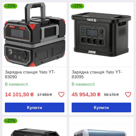
–21%
–21%
Зарядна станція Yato YT-
Зарядна станція Yato YT-
83090
83095
В наявності
В наявності
14 101,50
45 954,30
₴
₴
17 850 ₴
58 170 ₴
Купити
Купити
–21%