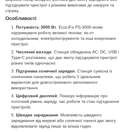
під'єднувати пристрої з різними вимогами до напруги та
струму.
Особливості
Потужність 3000 Вт
. EcoLiFe PS-3000 може
підтримувати роботу великої техніки, як-от
холодильники, електроінструменти та інші енергоємні
пристрої.
Численні виходи
. Станція обладнана AC, DC, USB і
Type-C роз'ємами, що дає змогу під'єднувати пристрої
різних типів одночасно.
Підтримка сонячної зарядки
. Станція сумісна із
сонячними панелями, що робить її ідеальним
варіантом для довгострокового автономного
використання.
Цифровий дисплей
. Показує інформацію про
поточний рівень заряду, час роботи та стан під'єднання
пристроїв.
Швидке заряджання
. Можливість швидкого
заряджання від мережі або сонячної панелі дає змогу
відновлювати заряд лише за кілька годин.