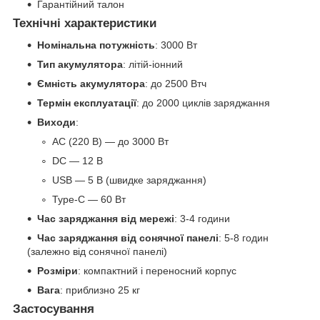
Гарантійний талон
Технічні характеристики
Номінальна потужність
: 3000 Вт
Тип акумулятора
: літій-іонний
Ємність акумулятора
: до 2500 Втч
Термін експлуатації
: до 2000 циклів заряджання
Виходи
:
AC (220 В) — до 3000 Вт
DC — 12 В
USB — 5 В (швидке заряджання)
Type-C — 60 Вт
Час заряджання від мережі
: 3-4 години
Час заряджання від сонячної панелі
: 5-8 годин
(залежно від сонячної панелі)
Розміри
: компактний і переносний корпус
Вага
: приблизно 25 кг
Застосування