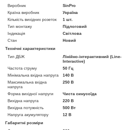
Виробник
SinPro
Країна виробник
Україна
Кількість вихідних розеток
1 шт.
Тип монтажу
Підлоговий
Індикація
Світлова
Стан
Новий
Технічні характеристики
Тип ДБЖ
Лінійно-інтерактивний (Line-
Interactive)
Частота струму
50 Гц
Мінімальна вхідна напруга
140 В
Максимальна вхідна
250 В
напруга
Форма вихідної напруги
Чиста синусоїда
Вихідна напруга
220 В
Вихідна потужність
500 Вт
Напруга акумулятору
12 В
Габаритні розміри