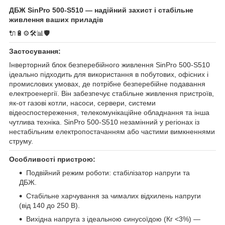
ДБЖ SinPro 500-S510 — надійний захист і стабільне
живлення ваших приладів
🔌🔋⚙️🛠️📊🛡️
Застосування:
Інверторний блок безперебійного живлення SinPro 500-S510
ідеально підходить для використання в побутових, офісних і
промислових умовах, де потрібне безперебійне подавання
електроенергії. Він забезпечує стабільне живлення пристроїв,
як-от газові котли, насоси, сервери, системи
відеоспостереження, телекомунікаційне обладнання та інша
чутлива техніка. SinPro 500-S510 незамінний у регіонах із
нестабільним електропостачанням або частими вимкненнями
струму.
Особливості пристрою:
Подвійний режим роботи: стабілізатор напруги та
ДБЖ.
Стабільне харчування за чималих відхилень напруги
(від 140 до 250 В).
Вихідна напруга з ідеальною синусоїдою (Кг <3%) —