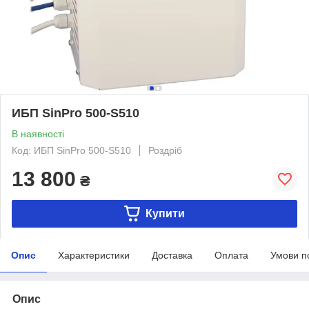
ИБП SinPro 500-S510
В наявності
Код: ИБП SinPro 500-S510
Роздріб
13 800
₴
Купити
Опис
Характеристики
Доставка
Оплата
Умови п
Опис