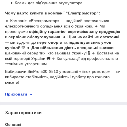
Клеми для під'єднання акумулятора.
Чому варто купити в компанії "Електромотор":
🔸 Компанія «Електромотор» — надійний постачальник
електротехнічного обладнання всією Україною. 🔸 Ми
пропонуємо
офіційну гарантію
,
сертифіковану продукцію
и
сервісне обслуговування
. 🔸
Ціни на сайті не остаточні
— ми відкриті до
переговорів та індивідуальних умов
купівлі
! 💬 🔸
Для військових діють спеціальні знижки
—
шанований серед тих, хто захищає Україну! 🎖️ 🔸 Доставка на
всій території України 🚚 🔸 Консультації від професіоналів із
технічним утворенням.
Вибираючи SinPro 500-S510 у компанії «Електромотор» — ви
вибираєте стабільність, надійність і турботу про кожного
клієнта!
Приховати
Характеристики
Основні