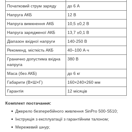
Початковий струм заряду
до 6 А
Напруга АКБ
12 В
Напруга вимкнення АКБ
10,5 ±0,2 В
Напруга зарядженої АКБ
13,7 ±0,1 В
Діапазон вхідної напруги
140-250 В
Рекоменд. місткість АКБ
40–100 А·ч
Гранично допустима вхідна
380 В
напруга
Маса (без АКБ)
до 6 кг
Габарити (В×Ш×Г)
160×240×260 мм
Гарантія
12 місяців
Комплект постачання:
Джерело безперебійного живлення SinPro 500-S510;
Інструкція з експлуатації з гарантійним талоном;
Мережевий шнур;