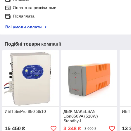
Оплата за реквізитами
Післяплата
Всі умови оплати
Подібні товари компанії
ИБП SinPro 850-S510
ДБЖ MAKELSAN
ИБП 
Lion850VA (510W)
Standby-L
15 450
3 348
13 
₴
₴
3 600 ₴