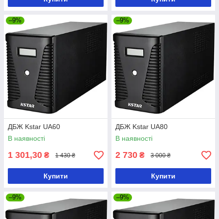
–9%
–9%
ДБЖ Kstar UA60
ДБЖ Kstar UA80
В наявності
В наявності
1 301,30
2 730
₴
₴
1 430 ₴
3 000 ₴
Купити
Купити
–9%
–9%