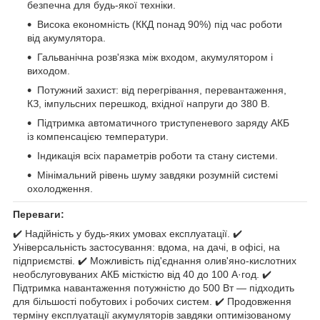
безпечна для будь-якої техніки.
Висока економність (ККД понад 90%) під час роботи
від акумулятора.
Гальванічна розв'язка між входом, акумулятором і
виходом.
Потужний захист: від перегрівання, перевантаження,
КЗ, імпульсних перешкод, вхідної напруги до 380 В.
Підтримка автоматичного триступеневого заряду АКБ
із компенсацією температури.
Індикація всіх параметрів роботи та стану системи.
Мінімальний рівень шуму завдяки розумній системі
охолодження.
Переваги:
✔️ Надійність у будь-яких умовах експлуатації. ✔️
Універсальність застосування: вдома, на дачі, в офісі, на
підприємстві. ✔️ Можливість під'єднання олив'яно-кислотних
необслуговуваних АКБ місткістю від 40 до 100 А·год. ✔️
Підтримка навантаження потужністю до 500 Вт — підходить
для більшості побутових і робочих систем. ✔️ Продовження
терміну експлуатації акумуляторів завдяки оптимізованому