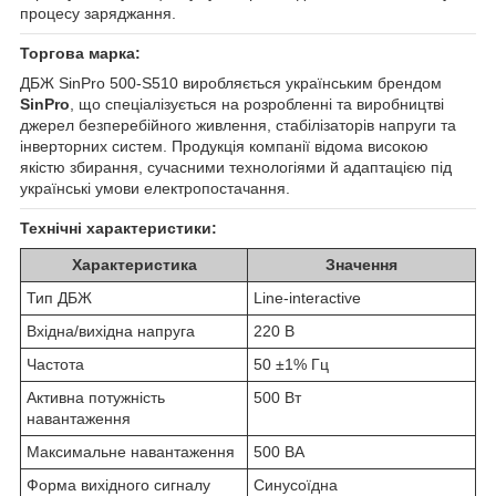
процесу заряджання.
Торгова марка:
ДБЖ SinPro 500-S510 виробляється українським брендом
SinPro
, що спеціалізується на розробленні та виробництві
джерел безперебійного живлення, стабілізаторів напруги та
інверторних систем. Продукція компанії відома високою
якістю збирання, сучасними технологіями й адаптацією під
українські умови електропостачання.
Технічні характеристики:
Характеристика
Значення
Тип ДБЖ
Line-interactive
Вхідна/вихідна напруга
220 В
Частота
50 ±1% Гц
Активна потужність
500 Вт
навантаження
Максимальне навантаження
500 ВА
Форма вихідного сигналу
Синусоїдна