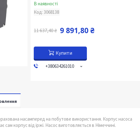
В наявності
Код:
3068138
9 891,80 ₴
11 637,40 ₴
Купити
+380634261010
овлення
зрахована насамперед на побутове використання. Корпус насоса
є сам корпус від іржі. Насос виготовляється в Німеччині.