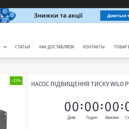
СТАТЬИ
КАК ДОСТАВЛЯЕМ
КОНТАКТЫ
ТОВАР 
–15%
НАСОС ПІДВИЩЕННЯ ТИСКУ WILO P
0
0
0
0
0
0
Днів
Годин
Хвилин
С