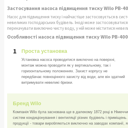
Застосування насоса підвищення тиску Wilo PB-4
Насос для підвищення тиску і найчастіше застосовується в сис
невеликих господарських будівель. Іноді може застосовуватися 
перекачувати виключно чисту воду, у ній може міститися невели
Особливості насоса підвищення тиску Wilo PB-400
1
Проста установка
Установка насоса проводитися виключно на поверхні,
монтаж можна проводити як у вертикальному, так і
горизонтальному положеннях. Захист корпусу не
передбачає повноцінного захисту від води, але він здатний
витримувати невеликі бризки.
Бренд Wilo
Компанія Wilo була заснована ще в далекому 1872 році в Німечч
систем кондиціонування і вентиляції різних будівель і приміщень
продукції - товари виробляються виключно на заводах компанії, я