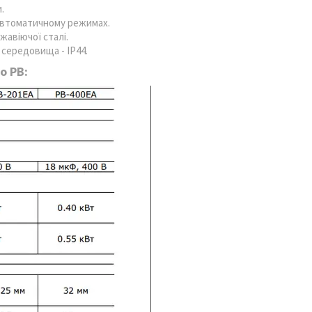
.
 автоматичному режимах.
жавіючої сталі.
 середовища - IP44.
o PB: