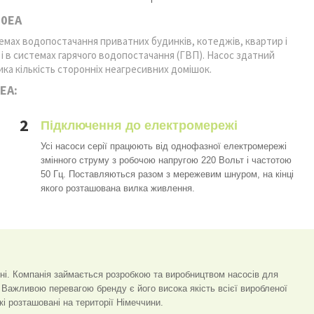
00EA
темах водопостачання приватних будинків, котеджів, квартир і
і в системах гарячого водопостачання (ГВП). Насос здатний
ка кількість сторонніх неагресивних домішок.
EA:
2
Підключення до електромережі
Усі насоси серії працюють від однофазної електромережі
змінного струму з робочою напругою 220 Вольт і частотою
50 Гц. Поставляються разом з мережевим шнуром, на кінці
якого розташована вилка живлення.
ині. Компанія займається розробкою та виробництвом насосів для
. Важливою перевагою бренду є його висока якість всієї виробленої
кі розташовані на території Німеччини.