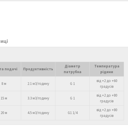
лиці
Діаметр
Температура
та подачі
Продуктивність
патрубка
рідини
від +2 до +60
8 м
2.1 м3/годину
G 1
градусів
від +2 до +80
15 м
3.3 м3/годину
G 1
градусів
від +2 до +80
20 м
4.5 м3/годину
G1 1/4
градусів