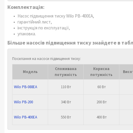
Комплектація:
Насос підвищення тиску Wilo PB-400EA,
гарантійний лист,
інструкція по експлуатації,
упаковка.
Більше насосів підвищення тиску знайдете в таб
Посилання на насоси підвищення тиску:
Споживана
Корисна
Модель
Висо
потужність
потужність
Wilo PB-088EA
110 Вт
60 Вт
Wilo PB-200
340 Вт
200 Вт
Wilo PB-400EA
550 Вт
400 Вт