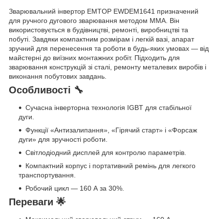
Зварювальний інвертор EMTOP EWDEM1641 призначений
для ручного дугового зварювання методом MMA. Він
використовується в будівництві, ремонті, виробництві та
побуті. Завдяки компактним розмірам і легкій вазі, апарат
зручний для перенесення та роботи в будь-яких умовах — від
майстерні до виїзних монтажних робіт. Підходить для
зварювання конструкцій зі сталі, ремонту металевих виробів і
виконання побутових завдань.
Особливості 🔧
Сучасна інверторна технологія IGBT для стабільної
дуги.
Функції «Антизалипання», «Гірячий старт» і «Форсаж
дуги» для зручності роботи.
Світлодіодний дисплей для контролю параметрів.
Компактний корпус і портативний ремінь для легкого
транспортування.
Робочий цикл — 160 А за 30%.
Переваги 🌟