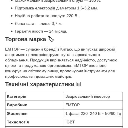
Максимальний зварювальний струм — 160 А.
Підтримка електродів діаметром 1,6-3,2 мм.
Надійна робота за напруги 220 В.
Легка вага — лише 3,7 кг.
Гарантія якості — 24 місяці.
Торгова марка 🏷️
EMTOP — сучасний бренд із Китаю, що випускає широкий
асортимент електроінструменту та зварювального
обладнання. Продукція вирізняється надійністю, доступною
ціною та продуманою ергономікою. EMTOP впевнено
конкурує на світовому ринку, пропонуючи інструменти для
професіоналів і домашніх майстрів.
Технічні характеристики 📊
Категорія
Зварювальний інвертор
Виробник
EMTOP
Живлення
1 фаза, 220–240 В ~ 50/60 Гц
Технологія
IGBT