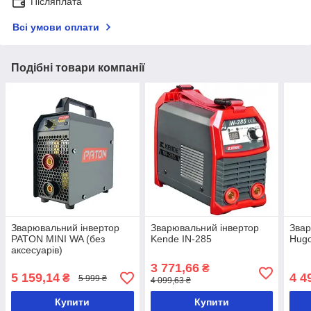
Післяплата
Всі умови оплати
Подібні товари компанії
Зварювальний інвертор
Зварювальний інвертор
Звар
PATON MINI WA (без
Kende IN-285
Hug
аксесуарів)
3 771,66
₴
5 159,14
4 4
₴
5 999 ₴
4 099,63 ₴
Купити
Купити