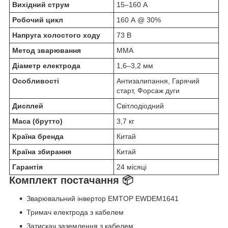
Вихідний струм
15–160 А
Робочий цикл
160 А @ 30%
Напруга холостого ходу
73 В
Метод зварювання
MMA
Діаметр електрода
1,6–3,2 мм
Особливості
Антизалипання, Гарячий
старт, Форсаж дуги
Дисплей
Світлодіодний
Маса (брутто)
3,7 кг
Країна бренда
Китай
Країна збирання
Китай
Гарантія
24 місяці
Комплект постачання 📦
Зварювальний інвертор EMTOP EWDEM1641
Тримач електрода з кабелем
Затискач заземлення з кабелем