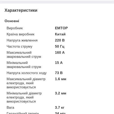
Характеристики
Основні
Виробник
EMTOP
Країна виробник
Китай
Напруга живлення
220 В
Частота струму
50 Гц
Максимальний
160 А
зварювальний струм
Мінімальний
15 А
зварювальний струм
Напруга холостого ходу
73 В
Максимальний діаметр
1.6 мм
електрода, який
використовується
Мінімальний діаметр
3.2 мм
електрода, який
використовується
Вага
3.7 кг
Гарантійний термін
24 міс