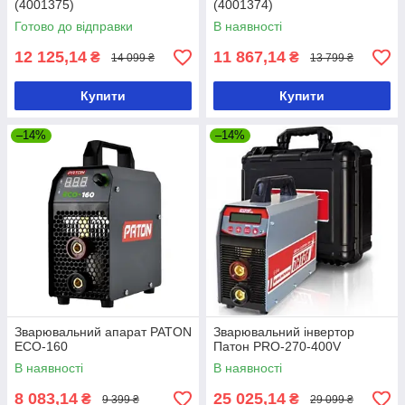
(4001375)
(4001374)
Готово до відправки
В наявності
12 125,14
11 867,14
₴
₴
14 099 ₴
13 799 ₴
Купити
Купити
–14%
–14%
Зварювальний апарат PATON
Зварювальний інвертор
ECO-160
Патон PRO-270-400V
В наявності
В наявності
8 083,14
25 025,14
₴
₴
9 399 ₴
29 099 ₴