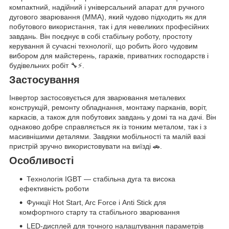
компактний, надійний і універсальний апарат для ручного
дугового зварювання (MMA), який чудово підходить як для
побутового використання, так і для невеликих професійних
завдань. Він поєднує в собі стабільну роботу, простоту
керування й сучасні технології, що робить його чудовим
вибором для майстерень, гаражів, приватних господарств і
будівельних робіт 🔧⚡.
Застосування
Інвертор застосовується для зварювання металевих
конструкцій, ремонту обладнання, монтажу парканів, воріт,
каркасів, а також для побутових завдань у домі та на дачі. Він
однаково добре справляється як із тонким металом, так і з
масивнішими деталями. Завдяки мобільності та малій вазі
пристрій зручно використовувати на виїзді 🚗.
Особливості
Технологія IGBT — стабільна дуга та висока
ефективність роботи
Функції Hot Start, Arc Force і Anti Stick для
комфортного старту та стабільного зварювання
LED-дисплей для точного налаштування параметрів