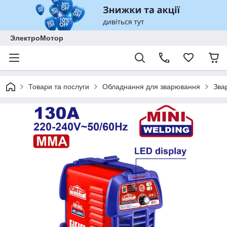
ЭлектроМотор
Товари та послуги
Обладнання для зварювання
Зва