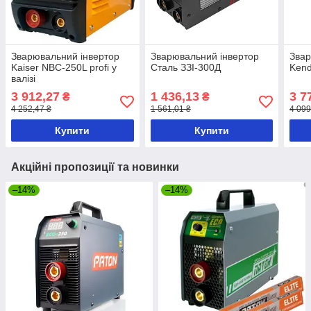
Зварювальний інвертор
Зварювальний інвертор
Звар
Kaiser NBC-250L profi у
Сталь ЗЗІ-300Д
Kend
валізі
3 912,27
1 436,13
3 7
₴
₴
4 252,47 ₴
1 561,01 ₴
4 099
Купити
Купити
Акційні пропозиції та новинки
–14%
–14%