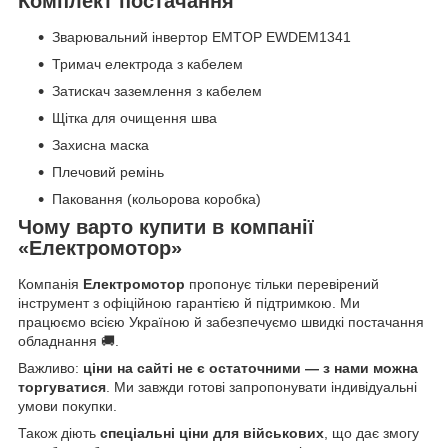
Комплект постачання
Зварювальний інвертор EMTOP EWDEM1341
Тримач електрода з кабелем
Затискач заземлення з кабелем
Щітка для очищення шва
Захисна маска
Плечовий ремінь
Паковання (кольорова коробка)
Чому варто купити в компанії
«Електромотор»
Компанія
Електромотор
пропонує тільки перевірений
інструмент з офіційною гарантією й підтримкою. Ми
працюємо всією Україною й забезпечуємо швидкі постачання
обладнання 🚚.
Важливо:
ціни на сайті не є остаточними — з нами можна
торгуватися
. Ми завжди готові запропонувати індивідуальні
умови покупки.
Також діють
спеціальні ціни для військових
, що дає змогу