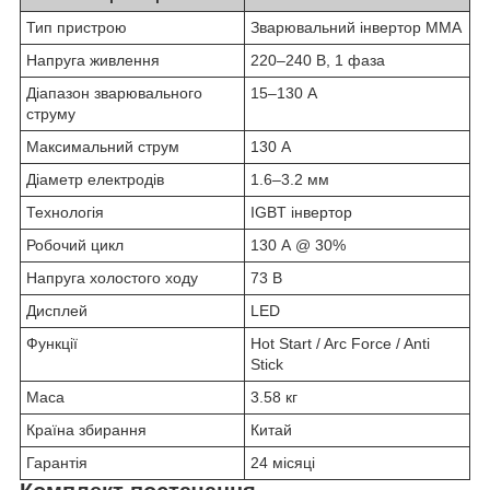
Тип пристрою
Зварювальний інвертор MMA
Напруга живлення
220–240 В, 1 фаза
Діапазон зварювального
15–130 А
струму
Максимальний струм
130 А
Діаметр електродів
1.6–3.2 мм
Технологія
IGBT інвертор
Робочий цикл
130 А @ 30%
Напруга холостого ходу
73 В
Дисплей
LED
Функції
Hot Start / Arc Force / Anti
Stick
Маса
3.58 кг
Країна збирання
Китай
Гарантія
24 місяці