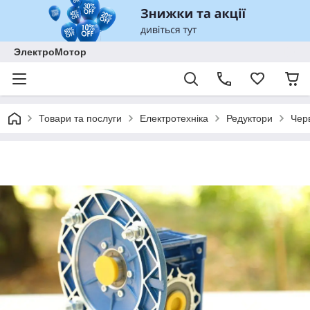
ЭлектроМотор
Товари та послуги
Електротехніка
Редуктори
Чер