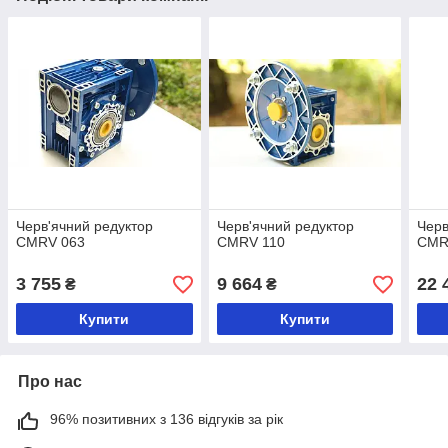
Черв'ячний редуктор
Черв'ячний редуктор
Черв
CMRV 063
CMRV 110
CMR
3 755
9 664
22 
₴
₴
Купити
Купити
Про нас
96% позитивних з 136 відгуків за рік