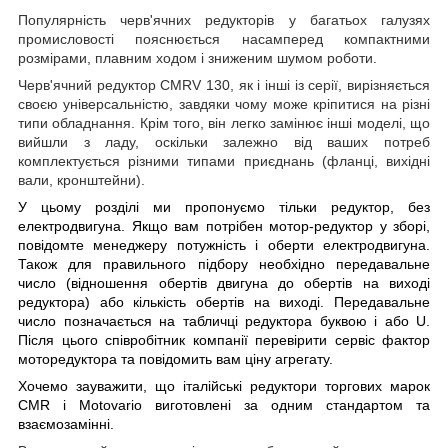
Популярність черв'ячних редукторів у багатьох галузях
промисловості пояснюється насамперед компактними
розмірами, плавним ходом і зниженим шумом роботи.
Черв'ячний редуктор CMRV 130, як і інші із серії, вирізняється
своєю універсальністю, завдяки чому може кріпитися на різні
типи обладнання. Крім того, він легко замінює інші моделі, що
вийшли з ладу, оскільки залежно від ваших потреб
комплектується різними типами приєднань (фланці, вихідні
вали, кронштейни).
У цьому розділі ми пропонуємо тільки редуктор, без
електродвигуна. Якщо вам потрібен мотор-редуктор у зборі,
повідомте менеджеру потужність і оберти електродвигуна.
Також для правильного підбору необхідно передавальне
число (відношення обертів двигуна до обертів на виході
редуктора) або кількість обертів на виході. Передавальне
число позначається на табличці редуктора буквою i або U.
Після цього співробітник компанії перевірити сервіс фактор
моторедуктора та повідомить вам ціну агрегату.
Хочемо зауважити, що італійські редуктори торгових марок
CMR і Motovario виготовлені за одним стандартом та
взаємозамінні.