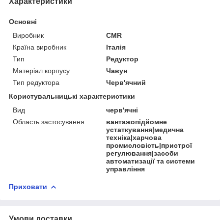
Характеристики
Основні
Виробник
CMR
Країна виробник
Італія
Тип
Редуктор
Матеріал корпусу
Чавун
Тип редуктора
Черв'ячний
Користувальницькі характеристики
Вид
черв'ячні
Область застосування
вантажопідйомне
устаткування|медична
техніка|харчова
промисловість|пристрої
регулювання|засоби
автоматизації та системи
управління
Приховати
Умови доставки