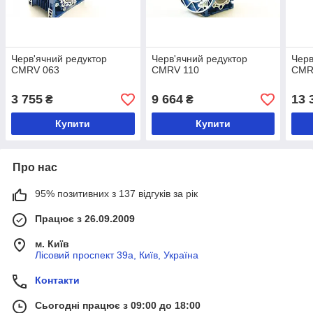
Черв'ячний редуктор
Черв'ячний редуктор
Черв
CMRV 063
CMRV 110
CMR
3 755
9 664
13 
₴
₴
Купити
Купити
Про нас
95% позитивних з 137 відгуків за рік
Працює з 26.09.2009
м. Київ
Лісовий проспект 39а, Київ, Україна
Контакти
Сьогодні працює з 09:00 до 18:00