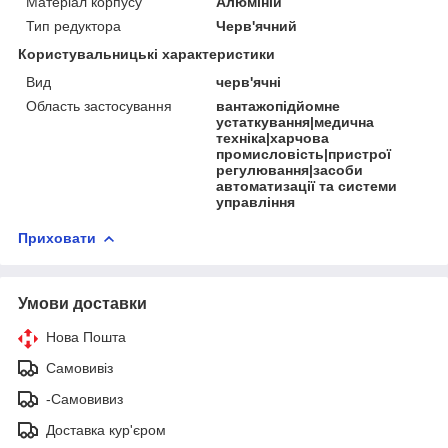
Матеріал корпусу
Алюміній
Тип редуктора
Черв'ячний
Користувальницькі характеристики
Вид
черв'ячні
Область застосування
вантажопідйомне
устаткування|медична
техніка|харчова
промисловість|пристрої
регулювання|засоби
автоматизації та системи
управління
Приховати
Умови доставки
Нова Пошта
Самовивіз
-Самовивиз
Доставка кур'єром