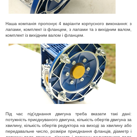
Наша компанія пропонує 4 варіанти корпусного виконання: з
лапами, комплект із фланцем, з лапами та з вихідним валом,
комплект із вихідним валом і фланцем.
Під час під'єднання двигуна треба вказати такі дані:
потужність приєднуваного двигуна, кількість обертів двигуна за
хвилину, кількість обертів редуктора на виході за хвилину або
передавальне число, розміри приєднання фланців, діаметр і
довжину вала двигуна, діаметр і довжину редукторного вала