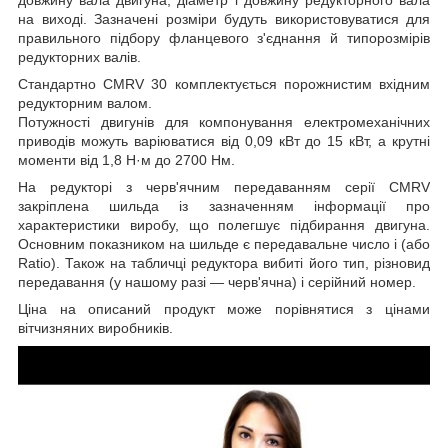
на виході. Зазначені розміри будуть використовуватися для
правильного підбору фланцевого з'єднання й типорозмірів
редукторних валів.
Стандартно CMRV 30 комплектується порожнистим вхідним
редукторним валом.
Потужності двигунів для компонування електромеханічних
приводів можуть варіюватися від 0,09 кВт до 15 кВт, а крутні
моменти від 1,8 Н·м до 2700 Нм.
На редукторі з черв'ячним передаванням серії CMRV
закріплена шильда із зазначенням інформації про
характеристики виробу, що полегшує підбирання двигуна.
Основним показником на шильде є передавальне число i (або
Ratio). Також на табличці редуктора вибиті його тип, різновид
передавання (у нашому разі — черв'ячна) і серійний номер.
Ціна на описаний продукт може порівнятися з цінами
вітчизняних виробників.