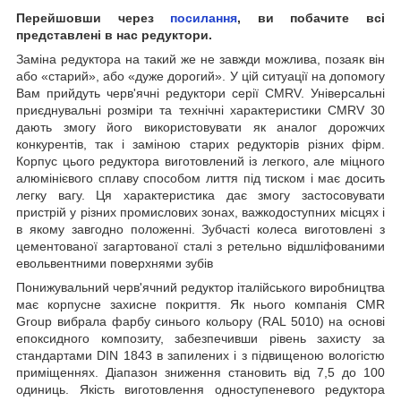
Перейшовши через
посилання
, ви побачите всі
представлені в нас редуктори.
Заміна редуктора на такий же не завжди можлива, позаяк він
або «старий», або «дуже дорогий». У цій ситуації на допомогу
Вам прийдуть черв'ячні редуктори серії CMRV. Універсальні
приєднувальні розміри та технічні характеристики CMRV 30
дають змогу його використовувати як аналог дорожчих
конкурентів, так і заміною старих редукторів різних фірм.
Корпус цього редуктора виготовлений із легкого, але міцного
алюмінієвого сплаву способом лиття під тиском і має досить
легку вагу. Ця характеристика дає змогу застосовувати
пристрій у різних промислових зонах, важкодоступних місцях і
в якому завгодно положенні. Зубчасті колеса виготовлені з
цементованої загартованої сталі з ретельно відшліфованими
евольвентними поверхнями зубів
Понижувальний черв'ячний редуктор італійського виробництва
має корпусне захисне покриття. Як нього компанія CMR
Group вибрала фарбу синього кольору (RAL 5010) на основі
епоксидного композиту, забезпечивши рівень захисту за
стандартами DIN 1843 в запилених і з підвищеною вологістю
приміщеннях. Діапазон зниження становить від 7,5 до 100
одиниць. Якість виготовлення одноступеневого редуктора