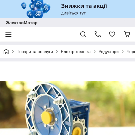
ЭлектроМотор
Товари та послуги
Електротехніка
Редуктори
Чер